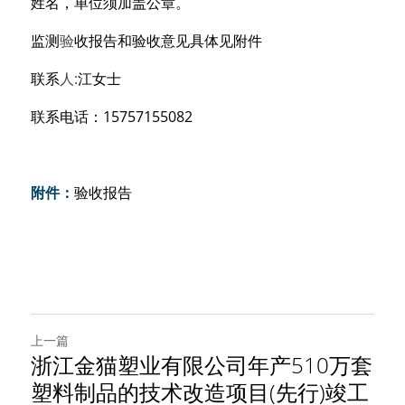
姓名，单位须加盖公章。
监测
验
收报告和验收意见具体见附件 
联系
人
:
江
女士
联系
电话：
15757
155082
附件：
验收报告
上一篇
浙江金猫塑业有限公司年产510万套
塑料制品的技术改造项目(先行)竣工