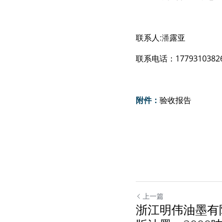
联系人
:
潘
露
亚
联系
电
话：1
7
79310382
附件：
验收报告
上一篇
浙江明伟油墨有