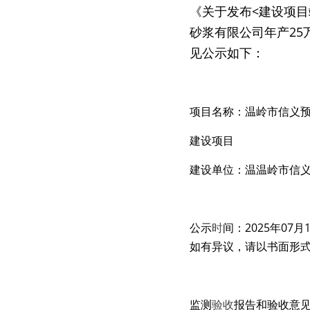
《关于发布<建设项目
砂浆有限公司年产2
见公示如下：
项目名称：温岭市信义预
建设项目
建设
单
位：温温岭市信
公示
时
间：2025年07
如有异议，请以书面形式
监测
验
收
报告和验收意见