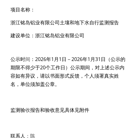
项目名称：
浙江铭岛铝业有限公司土壤和地下水自行监测报告
建设单位：浙江铭岛铝业有限公司
公示时
间
：2026年1月
1
日
－
2
0
26年1月
3
1
日
（
公示
的
期限不得少于20个工作日）公示期间，对上述公示内
容如有异议，请以书面形式反馈，个人须署真实姓
名，单位须加盖公章。
监测验
收
报告和验收意见具体见附件 
联系人
：
陈