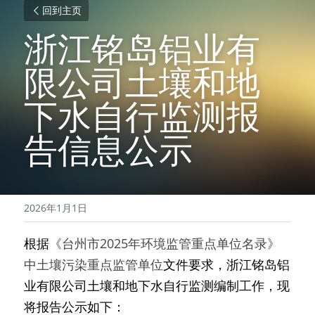
回到主页
浙江铭岛铝业有
限公司土壤和地
下水自行监测报
告信息公示
2026年1月1日
根据
《台州市2025年环境监管重点单位名录》
中土壤污染重点监管单位
文件要求
，
浙江铭岛铝
业有限公司土壤和地下水自行监测
编制
工作，现
将报告公示如下：