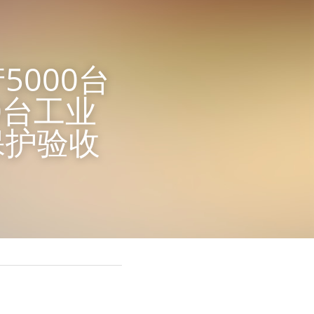
000台
0台工业
保护验收