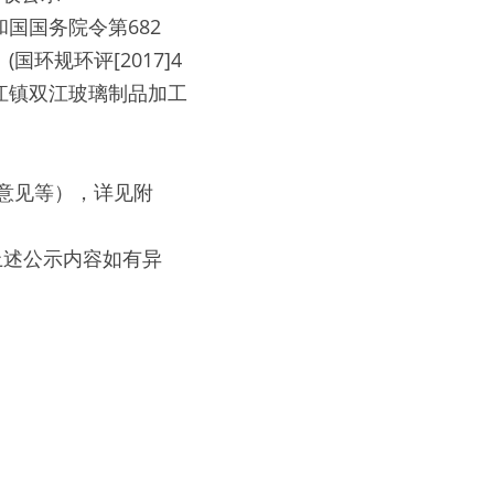
国国务院令第682
环规环评[2017]4
江镇双江玻璃制品加工
意见等），详见附
对上述公示内容如有异