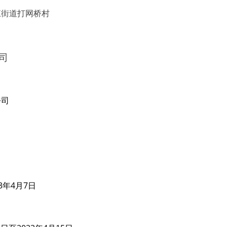
江街道打网桥村
司
公司
23年4月7日