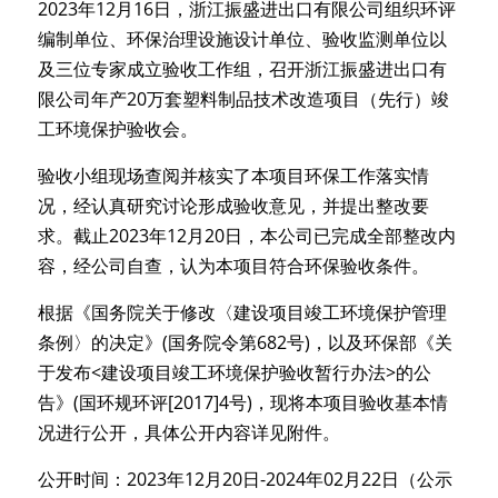
2023年
12
月
16
日，
浙江振盛进出口有限公司
组织环评
编制单位、环保治理设施设计单位、验收监测单位以
及三位专家成立验收工作组，召开
浙江振盛进出口有
限公司年产20万套塑料制品技术改造项目（先行）
竣
工环境保护验收会。
验收小组现场查阅并核实了本项目环保工作落实情
况，经认真研究讨论形成
验收
意见，并提出整改要
求。截止202
3
年
12
月
20
日，本公司已完成全部整改内
容，经公司自查，认为本项目符合环保验收条件
。
根据《国务院关于修改〈建设项目竣工环境保护管理
条例〉的决定》(国务院令第682号)，以及环保部《关
于发布<建设项目竣工环境保护验收暂行办法>的公
告》(国环规环评[2017]4号)，现将本项目验收基本情
况进行公开，具体公开内容详见附件。
公开时间：202
3
年
12
月
20
日-
2024年02月22日（
公示