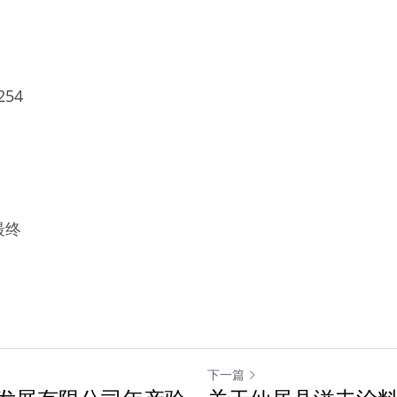
4   
最终
下一篇