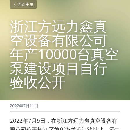
回到主页
浙江方远力鑫真
空设备有限公司
年产10000台真空
泵建设项目自行
验收公开
2022年7月11日
2022
年
7
月
9
日，在浙江方远力鑫真空设备有
限公司位于椒江区前所街道沿江路以北、经二