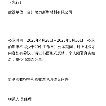
（先行）
建设单位：台州著力新型材料有限公司
公示
时
间：2025年4
月
2
8
日
－2
025年5
月
3
0
日
（公
示
的期限不得少于20个工作日）公示期间，对上述公示
内容如有异议，请以书面形式反馈，个人须署真实姓
名，单位须加盖公章。
监测
验
收报告和验收意见具体见附件 
联系
人
:
吴
经理