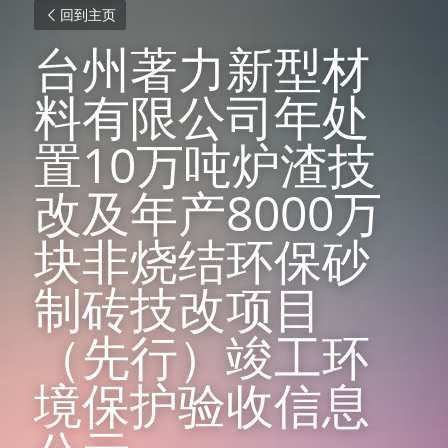
回到主页
台州著力新型材
料有限公司年处
置10万吨炉渣技
改及年产8000万
块非烧结环保砂
制砖技改项目
（先行）竣工环
境保护验收信息